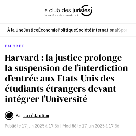
Aller
au
contenu
À la Une
Justice
Économie
Politique
Société
International
Sport
Cul
EN BREF
Harvard : la justice prolonge
la suspension de l’interdiction
d’entrée aux Etats-Unis des
étudiants étrangers devant
intégrer l’Université
Par
La rédaction
Publié le
17 juin 2025 à 17:56
| Modifié le
17 juin 2025 à 17:56