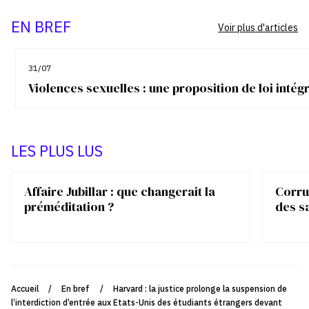
EN BREF
Voir plus d'articles
31/07
Violences sexuelles : une proposition de loi inté
LES PLUS LUS
Affaire Jubillar : que changerait la
Corrup
préméditation ?
des s
Accueil
/
En bref
/
Harvard : la justice prolonge la suspension de
l’interdiction d’entrée aux Etats-Unis des étudiants étrangers devant