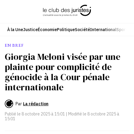
Aller
au
contenu
À la Une
Justice
Économie
Politique
Société
International
Sport
Cul
EN BREF
Giorgia Meloni visée par une
plainte pour complicité de
génocide à la Cour pénale
internationale
Par
La rédaction
Publié le
8 octobre 2025 à 15:01
| Modifié le
8 octobre 2025 à
15:01