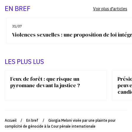
EN BREF
Voir plus d'articles
31/07
Violences sexuelles : une proposition de loi inté
LES PLUS LUS
Feux de forêt : que risque un
Présid
pyromane devant la justice ?
peuve
candi
Accueil
/
En bref
/
Giorgia Meloni visée par une plainte pour
complicité de génocide à la Cour pénale internationale