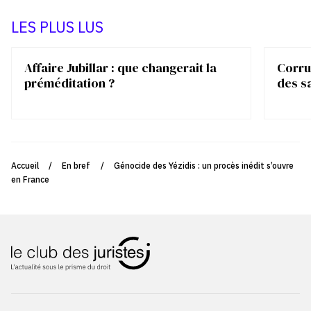
LES PLUS LUS
Affaire Jubillar : que changerait la
Corrup
préméditation ?
des s
Accueil
/
En bref
/
Génocide des Yézidis : un procès inédit s’ouvre
en France