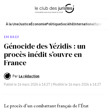
Aller
au
contenu
À la Une
Justice
Économie
Politique
Société
International
Sport
Cul
EN BREF
Génocide des Yézidis : un
procès inédit s’ouvre en
France
Par
La rédaction
Publié le
16 mars 2026 à 14:27
| Modifié le
16 mars 2026 à 14:27
Le procès d’un combattant français de l’État