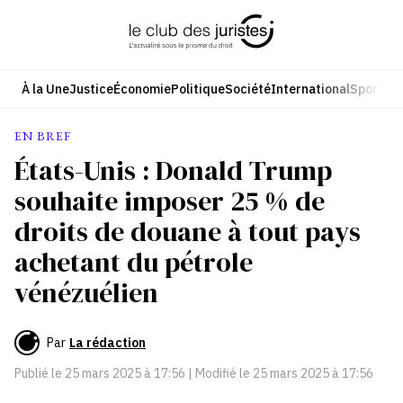
Aller
au
contenu
À la Une
Justice
Économie
Politique
Société
International
Sport
Cul
EN BREF
États-Unis : Donald Trump
souhaite imposer 25 % de
droits de douane à tout pays
achetant du pétrole
vénézuélien
Par
La rédaction
Publié le
25 mars 2025 à 17:56
| Modifié le
25 mars 2025 à 17:56