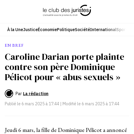
Aller
au
contenu
À la Une
Justice
Économie
Politique
Société
International
Sport
Cul
EN BREF
Caroline Darian porte plainte
contre son père Dominique
Pélicot pour « abus sexuels »
Par
La rédaction
Publié le
6 mars 2025 à 17:44
| Modifié le
6 mars 2025 à 17:44
Jeudi 6 mars, la fille de Dominique Pélicot a annoncé