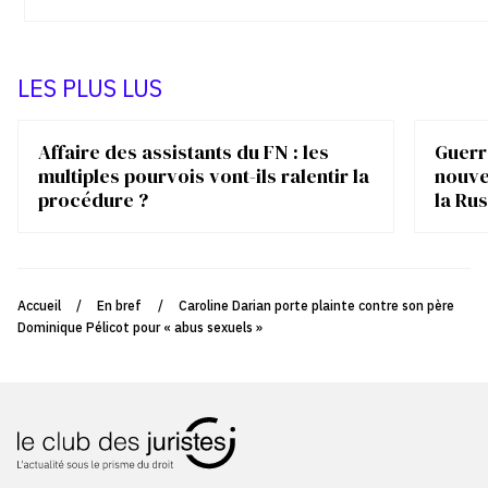
LES PLUS LUS
Affaire des assistants du FN : les
Guerre
multiples pourvois vont-ils ralentir la
nouve
procédure ?
la Rus
Accueil
/
En bref
/
Caroline Darian porte plainte contre son père
Dominique Pélicot pour « abus sexuels »