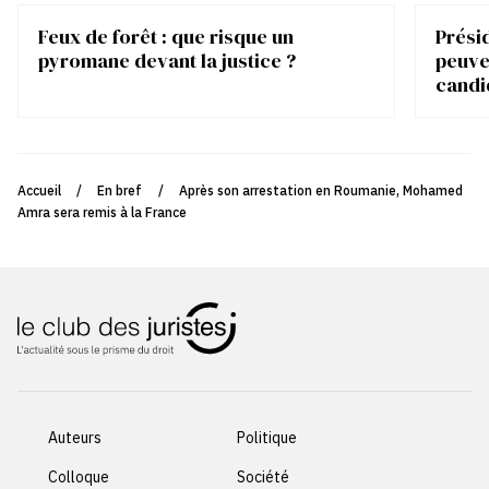
Feux de forêt : que risque un
Présid
pyromane devant la justice ?
peuve
candi
Accueil
/
En bref
/
Après son arrestation en Roumanie, Mohamed
Amra sera remis à la France
Auteurs
Politique
Colloque
Société