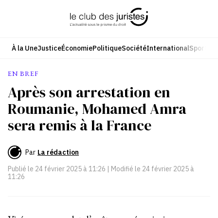
Aller
au
contenu
À la Une
Justice
Économie
Politique
Société
International
Sport
Cul
EN BREF
Après son arrestation en
Roumanie, Mohamed Amra
sera remis à la France
Par
La rédaction
Publié le
24 février 2025 à 11:26
| Modifié le
24 février 2025 à
11:26