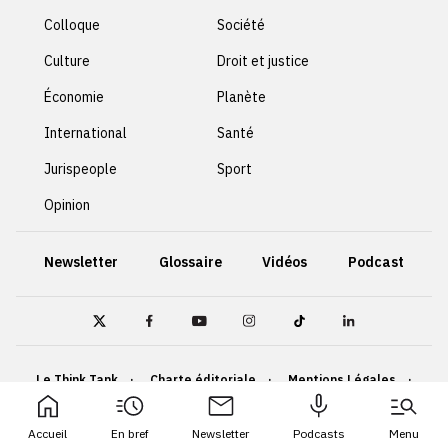
Colloque
Société
Culture
Droit et justice
Économie
Planète
International
Santé
Jurispeople
Sport
Opinion
Newsletter
Glossaire
Vidéos
Podcast
Le Think Tank
Charte éditoriale
Mentions Légales
Politique de confidentialité
Cookies
Accueil
En bref
Newsletter
Podcasts
Menu
Accessibilité : non conforme
Plan du site