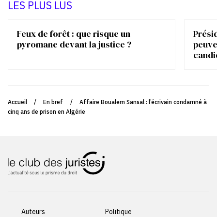
LES PLUS LUS
Feux de forêt : que risque un
Présid
pyromane devant la justice ?
peuve
candi
Accueil
/
En bref
/
Affaire Boualem Sansal : l’écrivain condamné à
cinq ans de prison en Algérie
Auteurs
Politique