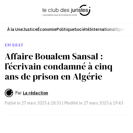
Aller
au
contenu
À la Une
Justice
Économie
Politique
Société
International
Sport
Cul
EN BREF
Affaire Boualem Sansal :
l’écrivain condamné à cinq
ans de prison en Algérie
Par
La rédaction
Publié le
27 mars 2025 à 18:33
| Modifié le
27 mars 2025 à 19:43