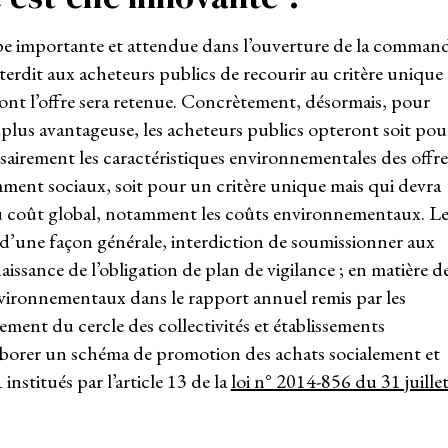
ape importante et attendue dans l’ouverture de la comman
terdit aux acheteurs publics de recourir au critère unique
dont l’offre sera retenue. Concrètement, désormais, pour
plus avantageuse, les acheteurs publics opteront soit pou
ssairement les caractéristiques environnementales des offre
mment sociaux, soit pour un critère unique mais qui devra
u coût global, notamment les coûts environnementaux. L
 d’une façon générale, interdiction de soumissionner aux
issance de l’obligation de plan de vigilance ; en matière d
nvironnementaux dans le rapport annuel remis par les
sement du cercle des collectivités et établissements
’élaborer un schéma de promotion des achats socialement et
stitués par l’article 13 de la
loi n° 2014-856 du 31 juille