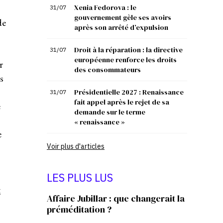
Xenia Fedorova : le
31/07
gouvernement gèle ses avoirs
de
après son arrêté d’expulsion
Droit à la réparation : la directive
31/07
européenne renforce les droits
r
des consommateurs
s
Présidentielle 2027 : Renaissance
31/07
fait appel après le rejet de sa
e
demande sur le terme
« renaissance »
e
Voir plus d'articles
LES PLUS LUS
t
Affaire Jubillar : que changerait la
préméditation ?