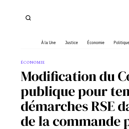
Aller
au
contenu
À la Une
Justice
Économie
Politiqu
ÉCONOMIE
Modification du 
publique pour te
démarches RSE da
de la commande p