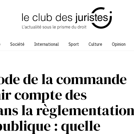
e
Société
International
Sport
Culture
Opinion
Code de la commande
nir compte des
ns la règlementatio
ublique : quelle