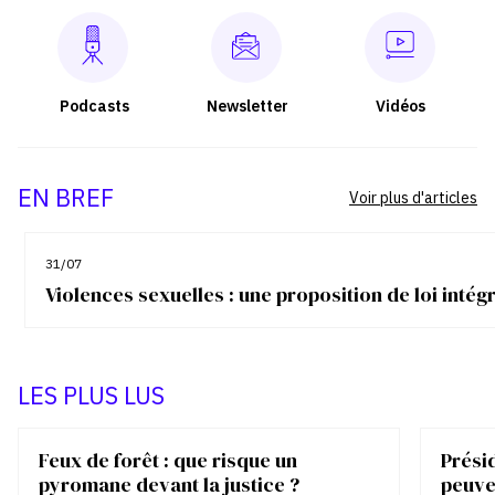
Podcasts
Newsletter
Vidéos
EN BREF
Voir plus d'articles
31/07
Violences sexuelles : une proposition de loi inté
LES PLUS LUS
Feux de forêt : que risque un
Présid
pyromane devant la justice ?
peuve