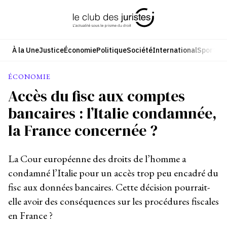
Aller
au
contenu
À la Une
Justice
Économie
Politique
Société
International
Sport
Cul
ÉCONOMIE
Accès du fisc aux comptes
bancaires : l’Italie condamnée,
la France concernée ?
La Cour européenne des droits de l’homme a
condamné l’Italie pour un accès trop peu encadré du
fisc aux données bancaires. Cette décision pourrait-
elle avoir des conséquences sur les procédures fiscales
en France ?