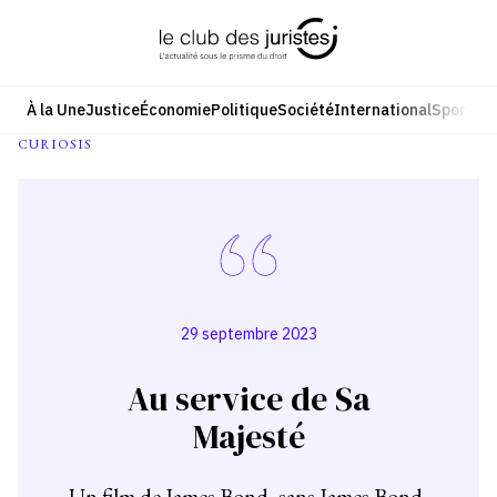
Aller
au
contenu
À la Une
Justice
Économie
Politique
Société
International
Sport
Cul
CURIOSIS
29 septembre 2023
Au service de Sa
Majesté
Un film de James Bond, sans James Bond,