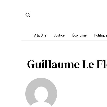
Aller
au
contenu
À la Une
Justice
Économie
Politiqu
Guillaume Le F