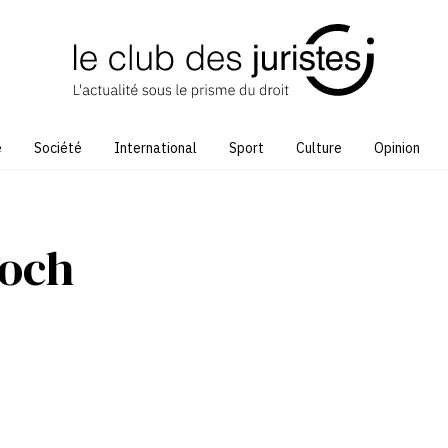
e
Société
International
Sport
Culture
Opinion
loch