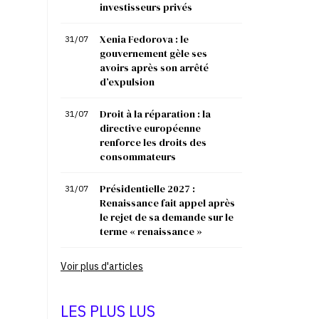
investisseurs privés
Xenia Fedorova : le
31/07
gouvernement gèle ses
avoirs après son arrêté
d’expulsion
Droit à la réparation : la
31/07
directive européenne
renforce les droits des
consommateurs
Présidentielle 2027 :
31/07
Renaissance fait appel après
le rejet de sa demande sur le
terme « renaissance »
Voir plus d'articles
LES PLUS LUS