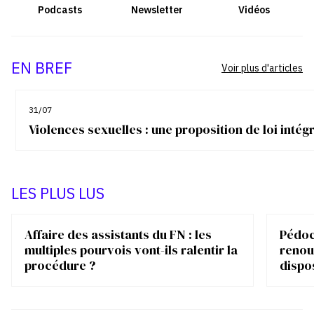
Podcasts
Newsletter
Vidéos
EN BREF
Voir plus d'articles
31/07
Violences sexuelles : une proposition de loi inté
LES PLUS LUS
Affaire des assistants du FN : les
Pédocr
multiples pourvois vont-ils ralentir la
renou
procédure ?
dispo