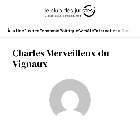
Aller
au
contenu
À la Une
Justice
Économie
Politique
Société
International
Sport
Cul
Charles Merveilleux du
Vignaux