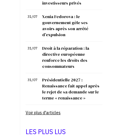
investisseurs privés
Xenia Fedorova : le
31/07
gouvernement gèle ses
avoirs après son arrêté
d’expulsion
Droit à la réparation : la
31/07
directive européenne
renforce les droits des
consommateurs
Présidentielle 2027 :
31/07
Renaissance fait appel après
le rejet de sa demande sur le
terme « renaissance »
Voir plus d'articles
LES PLUS LUS