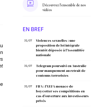
Découvrez l'ensemble de nos
vidéos
EN BREF
Violences sexuelles : une
31/07
au
proposition de loi intégrale
bientôt déposée à l’Assemblée
un
nationale
us
et
Telegram poursuivi en Australie
31/07
pour manquement au retrait de
contenus terroristes
de
FIFA : l’UEFA menace de
31/07
boycotter ses compétitions en
cas d’ouverture aux investisseurs
privés