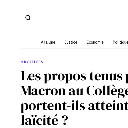
Aller
au
contenu
À la Une
Justice
Économie
Politiqu
ARCHIVES
Les propos tenus
Macron au Collèg
portent-ils attein
laïcité ?