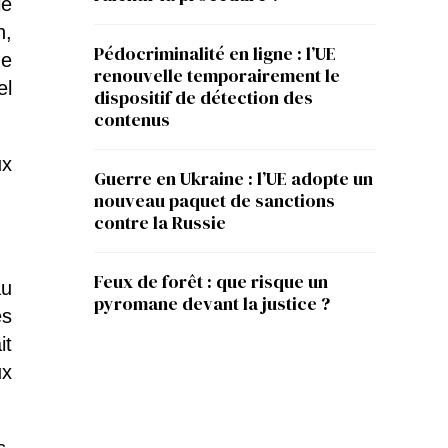
le
n,
Pédocriminalité en ligne : l’UE
de
renouvelle temporairement le
el
dispositif de détection des
contenus
ux
Guerre en Ukraine : l’UE adopte un
nouveau paquet de sanctions
contre la Russie
Feux de forêt : que risque un
au
pyromane devant la justice ?
es
it
ux