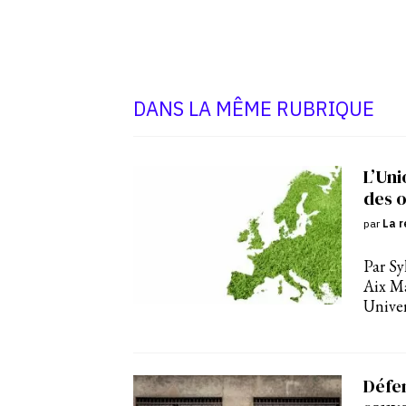
DANS LA MÊME RUBRIQUE
L’Uni
des o
par
La r
Par Sy
Aix M
Univer
Défen