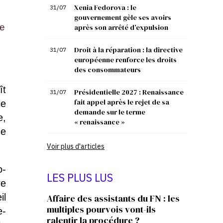
Xenia Fedorova : le
31/07
gouvernement gèle ses avoirs
ce
après son arrêté d’expulsion
Droit à la réparation : la directive
31/07
européenne renforce les droits
des consommateurs
ît
Présidentielle 2027 : Renaissance
31/07
fait appel après le rejet de sa
le
demande sur le terme
e,
« renaissance »
de
Voir plus d'articles
o-
LES PLUS LUS
re
il
Affaire des assistants du FN : les
multiples pourvois vont-ils
e-
ralentir la procédure ?