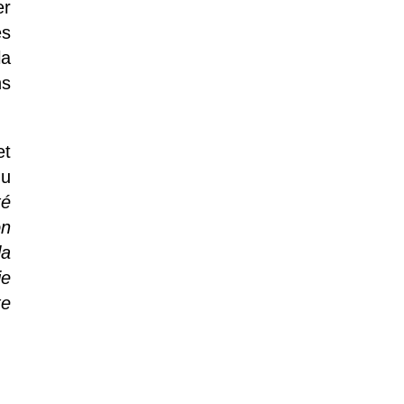
er
es
la
ns
et
du
té
on
la
ie
te