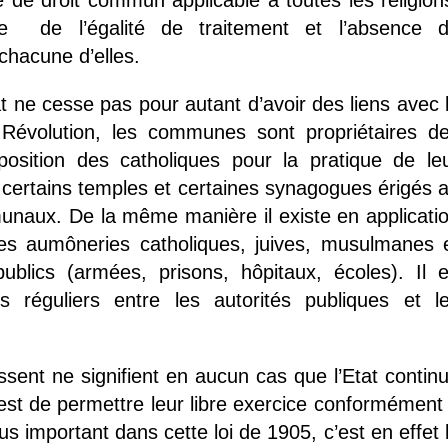
 de droit commun applicable à toutes les religion
pe de l’égalité de traitement et l’absence 
chacune d’elles.
État ne cesse pas pour autant d’avoir des liens avec 
a Révolution, les communes sont propriétaires d
position des catholiques pour la pratique de le
 certains temples et certaines synagogues érigés 
unaux. De la même manière il existe en applicati
 des aumôneries catholiques, juives, musulmanes 
ublics (armées, prisons, hôpitaux, écoles). Il 
s réguliers entre les autorités publiques et l
issent ne signifient en aucun cas que l’Etat contin
 est de permettre leur libre exercice conformément
us important dans cette loi de 1905, c’est en effet 