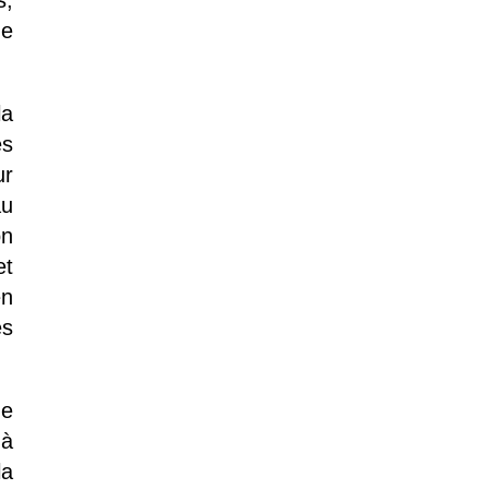
s,
de
la
es
ur
au
on
et
en
es
ue
 à
la