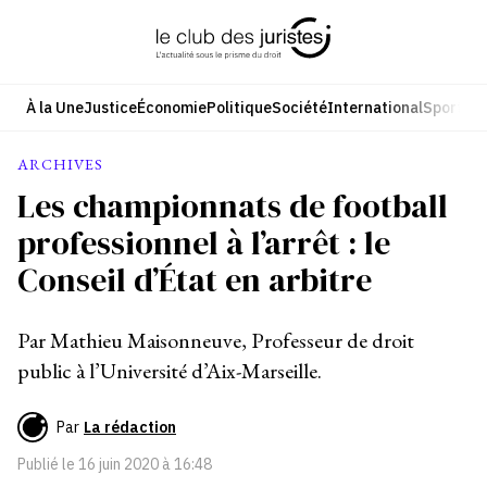
Aller
au
contenu
À la Une
Justice
Économie
Politique
Société
International
Sport
Cul
ARCHIVES
Les championnats de football
professionnel à l’arrêt : le
Conseil d’État en arbitre
Par Mathieu Maisonneuve, Professeur de droit
public à l’Université d’Aix-Marseille.
Par
La rédaction
Publié le
16 juin 2020 à 16:48