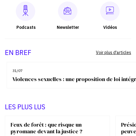
Podcasts
Newsletter
Vidéos
EN BREF
Voir plus d'articles
31/07
Violences sexuelles : une proposition de loi inté
LES PLUS LUS
Feux de forêt : que risque un
Présid
pyromane devant la justice ?
peuve