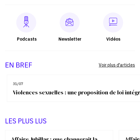
Podcasts
Newsletter
Vidéos
EN BREF
Voir plus d'articles
31/07
Violences sexuelles : une proposition de loi inté
LES PLUS LUS
Affaire Jubillar : que changerait la
Affair