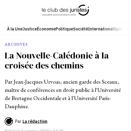
Aller
au
contenu
À la Une
Justice
Économie
Politique
Société
International
Sport
Cul
ARCHIVES
La Nouvelle-Calédonie à la
croisée des chemins
Par Jean-Jacques Urvoas, ancien garde des Sceaux,
maître de conférences en droit public à l'Université
de Bretagne Occidentale et à l'Université Paris-
Dauphine.
Par
La rédaction