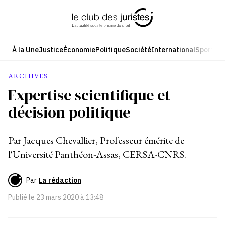
Aller
au
contenu
À la Une
Justice
Économie
Politique
Société
International
Sport
Cul
ARCHIVES
Expertise scientifique et
décision politique
Par Jacques Chevallier, Professeur émérite de
l'Université Panthéon-Assas, CERSA-CNRS.
Par
La rédaction
Publié le
23 mars 2020 à 13:48