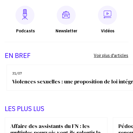
Podcasts
Newsletter
Vidéos
EN BREF
Voir plus d'articles
31/07
Violences sexuelles : une proposition de loi inté
LES PLUS LUS
Affaire des assistants du FN : les
Pédocr
multiples pourvois vont-ils ralentir la
renou