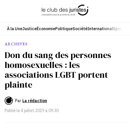
Aller
au
contenu
À la Une
Justice
Économie
Politique
Société
International
Sport
Cul
ARCHIVES
Don du sang des personnes
homosexuelles : les
associations LGBT portent
plainte
Par
La rédaction
Publié le
4 juillet 2019 à 09:30