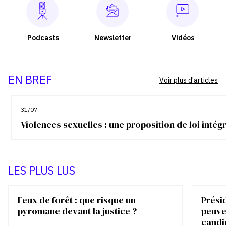
Podcasts
Newsletter
Vidéos
EN BREF
Voir plus d'articles
31/07
Violences sexuelles : une proposition de loi inté
LES PLUS LUS
Feux de forêt : que risque un
Présid
pyromane devant la justice ?
peuve
candi