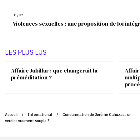
31/07
Violences sexuelles : une proposition de loi inté
LES PLUS LUS
Affaire Jubillar : que changerait la
Affair
préméditation ?
multip
procé
Accueil
/
International
/
Condamnation de Jérôme Cahuzac : un
verdict vraiment souple ?