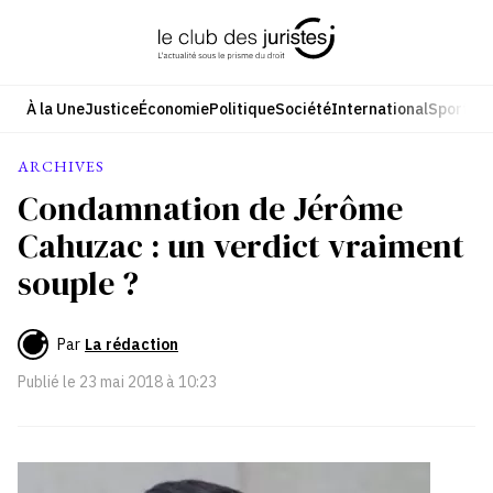
Aller
au
contenu
À la Une
Justice
Économie
Politique
Société
International
Sport
Cul
ARCHIVES
Condamnation de Jérôme
Cahuzac : un verdict vraiment
souple ?
Par
La rédaction
Publié le
23 mai 2018 à 10:23