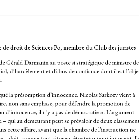
le de droit de Sciences Po, membre du Club des juristes
de Gérald Darmanin au poste si stratégique de ministre de
iol, d’harcèlement et d’abus de confiance dont il est l’obje
.
ué la présomption d’innocence. Nicolas Sarkozy vient à
re, non sans emphase, pour défendre la promotion de
n d’innocence, il n’y a pas de démocratie ». L’argument
tre – qui au demeurant peut se prévaloir de deux classemen
ns cette affaire, avant que la chambre de l’instruction ne
ire – doit, comme tout citoyen, être tenu pour innocent. L