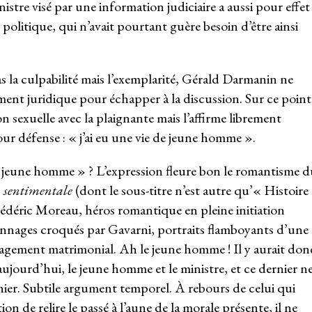
istre visé par une information judiciaire a aussi pour effet
 politique, qui n’avait pourtant guère besoin d’être ainsi
as la culpabilité mais l’exemplarité, Gérald Darmanin ne
ment juridique pour échapper à la discussion. Sur ce point
ion sexuelle avec la plaignante mais l’affirme librement
ur défense : « j’ai eu une vie de jeune homme ».
e jeune homme » ? L’expression fleure bon le romantisme d
 sentimentale
(dont le sous-titre n’est autre qu’« Histoire
rédéric Moreau, héros romantique en pleine initiation
sonnages croqués par Gavarni, portraits flamboyants d’une
ngagement matrimonial. Ah le jeune homme ! Il y aurait don
jourd’hui, le jeune homme et le ministre, et ce dernier n
t hier. Subtile argument temporel. À rebours de celui qui
on de relire le passé à l’aune de la morale présente, il ne