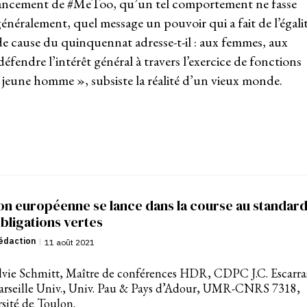
 lancement de #MeToo, qu’un tel comportement ne fasse
énéralement, quel message un pouvoir qui a fait de l’égali
de cause du quinquennat adresse-t-il : aux femmes, aux
éfendre l’intérêt général à travers l’exercice de fonctions
« jeune homme », subsiste la réalité d’un vieux monde.
on européenne se lance dans la course au standar
bligations vertes
édaction
|
11 août 2021
lvie Schmitt, Maître de conférences HDR, CDPC J.C. Escarra
arseille Univ., Univ. Pau & Pays d’Adour, UMR-CNRS 7318,
sité de Toulon.