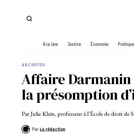
Aller
au
contenu
À la Une
Justice
Économie
Politiqu
ARCHIVES
Affaire Darmanin 
la présomption d
Par Julie Klein, professeur à l’École de droit de
Par
La rédaction