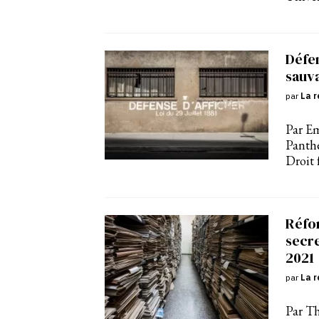
Défen
sauv
par
La r
Par Em
Panthé
Droit 
Réfor
secre
2021
par
La r
Par Th