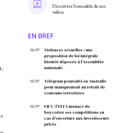
Découvrez l'ensemble de nos
vidéos
EN BREF
Violences sexuelles : une
31/07
proposition de loi intégrale
bientôt déposée à l’Assemblée
t,
nationale
Telegram poursuivi en Australie
31/07
pour manquement au retrait de
contenus terroristes
FIFA : l’UEFA menace de
31/07
boycotter ses compétitions en
ts
cas d’ouverture aux investisseurs
privés
es