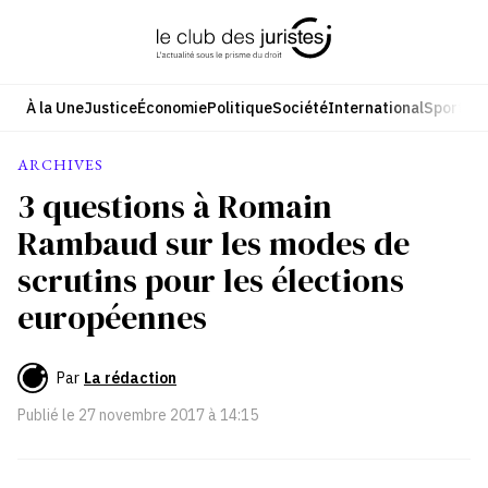
Aller
au
contenu
À la Une
Justice
Économie
Politique
Société
International
Sport
Cul
ARCHIVES
3 questions à Romain
Rambaud sur les modes de
scrutins pour les élections
européennes
Par
La rédaction
Publié le
27 novembre 2017 à 14:15