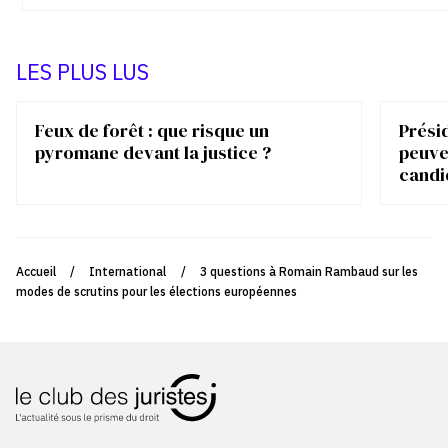
LES PLUS LUS
Feux de forêt : que risque un
Présid
pyromane devant la justice ?
peuve
candi
Accueil
/
International
/
3 questions à Romain Rambaud sur les
modes de scrutins pour les élections européennes