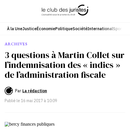
Aller
au
contenu
À la Une
Justice
Économie
Politique
Société
International
Sport
Cul
ARCHIVES
3 questions à Martin Collet sur
l’indemnisation des « indics »
de l’administration fiscale
Par
La rédaction
Publié le
16 mai 2017 à 10:09