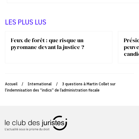
LES PLUS LUS
Feux de forêt : que risque un
Présid
pyromane devant la justice ?
peuve
candi
Accueil
/
International
/
3 questions à Martin Collet sur
l’indemnisation des “indics” de l’administration fiscale