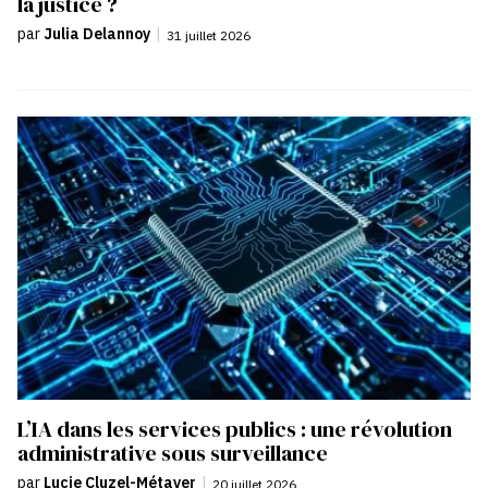
la justice ?
par
Julia Delannoy
|
31 juillet 2026
L’IA dans les services publics : une révolution
administrative sous surveillance
par
Lucie Cluzel-Métayer
|
20 juillet 2026