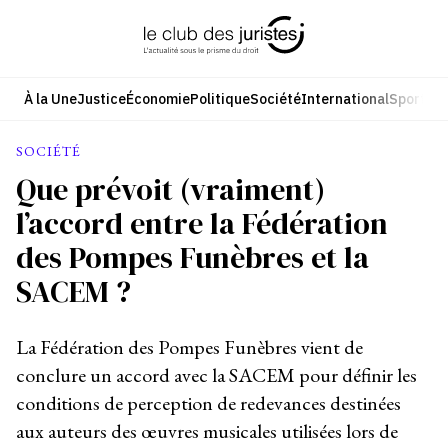
Aller
au
contenu
À la Une
Justice
Économie
Politique
Société
International
Sport
Cul
SOCIÉTÉ
Que prévoit (vraiment)
l’accord entre la Fédération
des Pompes Funèbres et la
SACEM ?
La Fédération des Pompes Funèbres vient de
conclure un accord avec la SACEM pour définir les
conditions de perception de redevances destinées
aux auteurs des œuvres musicales utilisées lors de