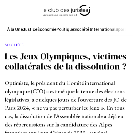
Aller
au
contenu
À la Une
Justice
Économie
Politique
Société
International
Sport
Cul
SOCIÉTÉ
Les Jeux Olympiques, victimes
collatérales de la dissolution ?
Optimiste, le président du Comité international
olympique (CIO) a estimé que la tenue des élections
législatives, à quelques jours de l’ouverture des JO de
Paris 2024, « ne va pas perturber les Jeux ». En tous
cas, la dissolution de l’Assemblée nationale a déjà eu
des répercussions sur la candidature des Alpes
françaises aux Jeux d’hiver de 2030 : est ainsi