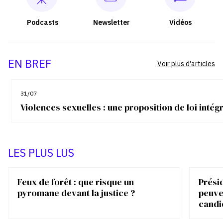
Podcasts
Newsletter
Vidéos
EN BREF
Voir plus d'articles
31/07
Violences sexuelles : une proposition de loi inté
LES PLUS LUS
Feux de forêt : que risque un
Présid
pyromane devant la justice ?
peuve
candi