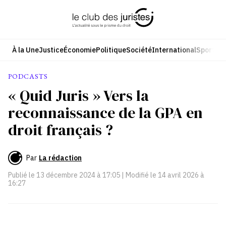
Aller
au
contenu
À la Une
Justice
Économie
Politique
Société
International
Sport
Cul
PODCASTS
« Quid Juris » Vers la
reconnaissance de la GPA en
droit français ?
Par
La rédaction
Publié le
13 décembre 2024 à 17:05
| Modifié le
14 avril 2026 à
16:27