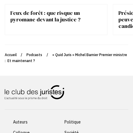
Feux de forêt : que risque un
Présid
pyromane devant la justice ?
peuve
candi
Accueil
/
Podcasts
/
« Quid Juris » Michel Barnier Premier ministre
: Et maintenant ?
Auteurs
Politique
Colloque
Société