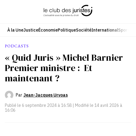
Aller
au
contenu
À la Une
Justice
Économie
Politique
Société
International
Sport
Cul
PODCASTS
« Quid Juris » Michel Barnier
Premier ministre : Et
maintenant ?
Par
Jean-Jacques Urvoas
Publié le
6 septembre 2024 à 16:58
| Modifié le
14 avril 2026 à
16:06