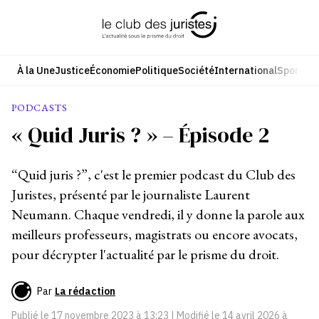
Aller
au
contenu
À la Une
Justice
Économie
Politique
Société
International
Sport
Cul
PODCASTS
« Quid Juris ? » – Épisode 2
“Quid juris ?”, c'est le premier podcast du Club des
Juristes, présenté par le journaliste Laurent
Neumann. Chaque vendredi, il y donne la parole aux
meilleurs professeurs, magistrats ou encore avocats,
pour décrypter l'actualité par le prisme du droit.
Par
La rédaction
Publié le
17 novembre 2023 à 13:23
| Modifié le
14 avril 2026 à