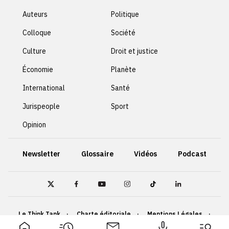
Auteurs
Politique
Colloque
Société
Culture
Droit et justice
Économie
Planète
International
Santé
Jurispeople
Sport
Opinion
Newsletter
Glossaire
Vidéos
Podcast
Le Think Tank
Charte éditoriale
Mentions Légales
Politique de confidentialité
Cookies