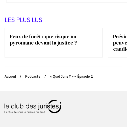
LES PLUS LUS
Feux de forêt : que risque un
Présid
pyromane devant la justice ?
peuve
candi
Accueil
/
Podcasts
/
« Quid Juris ? » – Épisode 2