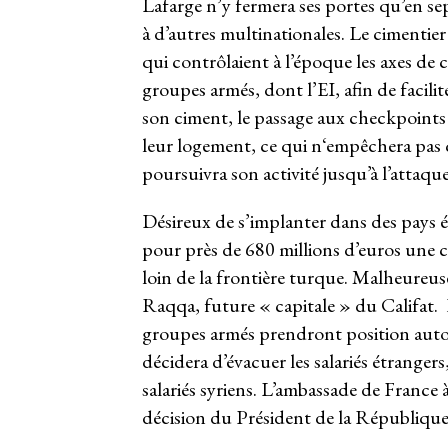
Lafarge n’y fermera ses portes qu’en se
à d’autres multinationales. Le cimentier
qui contrôlaient à l’époque les axes de c
groupes armés, dont l’EI, afin de facilite
son ciment, le passage aux checkpoints d
leur logement, ce qui n‘empêchera pas q
poursuivra son activité jusqu’à l’attaqu
Désireux de s’implanter dans des pays é
pour près de 680 millions d’euros une ci
loin de la frontière turque. Malheureuse
Raqqa, future « capitale » du Califat. E
groupes armés prendront position autour
décidera d’évacuer les salariés étrangers
salariés syriens. L’ambassade de France 
décision du Président de la République