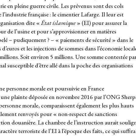
yrie en pleine guerre civile. Les prévenus sont des cols
’industrie française : le cimentier Lafarge. Il leur est
rganisation dite «
État islamique
» (EI) pour assurer la
ur de l’usine et pour s’approvisionner en matières
pelé – pudiquement ? – « paiements de sécurité » dans le
ons d’euros et les injections de sommes dans l’économie local
 millions. Soit environ 5 millions. Une somme contestée pa
l susceptible d’être allé dans la poche des organisations
une personne morale est poursuivie en France
à une plainte déposée en novembre 2016 par l’ONG Sherp
a personne morale, comparaissent également les plus hauts
alement renvoyés pour « non-respect de sanctions
action douanière. La chambre de l’instruction aurait soulig
ctère terroriste de l’EI à l’époque des faits, ce qui suffira