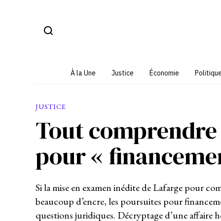
Aller
au
contenu
À la Une
Justice
Économie
Politiqu
JUSTICE
Tout comprendre 
pour « financeme
Si la mise en examen inédite de Lafarge pour comp
beaucoup d’encre, les poursuites pour financeme
questions juridiques. Décryptage d’une affaire 