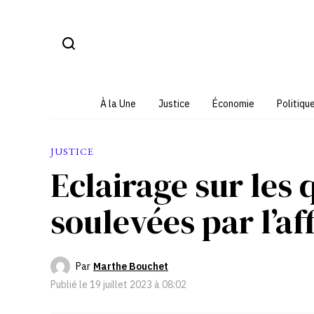
Aller
au
contenu
À la Une
Justice
Économie
Politiqu
JUSTICE
Eclairage sur les
soulevées par l’af
Par
Marthe Bouchet
Publié le
19 juillet 2023 à 08:02