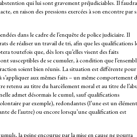
bstention qui lui sont gravement préjudiciables. Il faudra
l acte, en raison des pressions exercées à son encontre par s
ndées dans le cadre de l’enquête de police judiciaire. Il
s de réaliser un travail de tri, afin que les qualifications l
ra toutefois que, dès lors qu’elles visent des faits
s sont susceptibles de se cumuler, à condition que l’ensembl
action soient bien réunis. La situation est différente pour
on à s’appliquer aux mêmes faits – un même comportement 
 retenu au titre du harcèlement moral et au titre de l’ab
inelle admet désormais le cumul, sauf qualifications
olontaire par exemple), redondantes (l’une est un élémen
nte de l’autre) ou encore lorsqu’une qualification est
 cumuls, la peine encourue par la mise en cause ne pourra