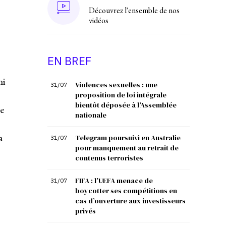
Découvrez l'ensemble de nos
vidéos
EN BREF
mi
Violences sexuelles : une
31/07
proposition de loi intégrale
bientôt déposée à l’Assemblée
e
nationale
a
Telegram poursuivi en Australie
31/07
pour manquement au retrait de
contenus terroristes
FIFA : l’UEFA menace de
31/07
boycotter ses compétitions en
cas d’ouverture aux investisseurs
privés