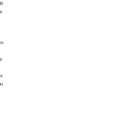
it
a
es
e
de
us
t