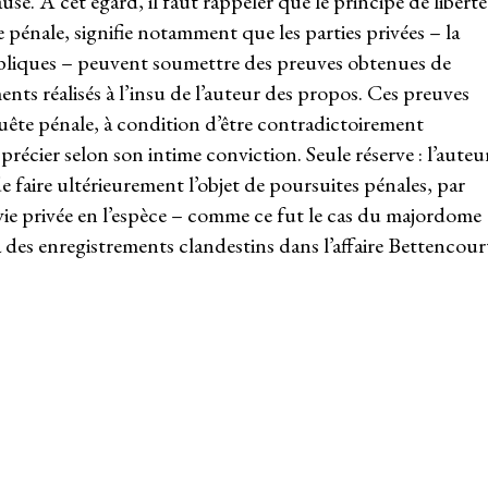
se. A cet égard, il faut rappeler que le principe de liberté
 pénale, signifie notamment que les parties privées – la
publiques – peuvent soumettre des preuves obtenues de
ents réalisés à l’insu de l’auteur des propos. Ces preuves
quête pénale, à condition d’être contradictoirement
précier selon son intime conviction. Seule réserve : l’auteu
e faire ultérieurement l’objet de poursuites pénales, par
 vie privée en l’espèce – comme ce fut le cas du majordome
à des enregistrements clandestins dans l’affaire Bettencour