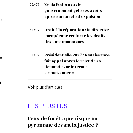
Xenia Fedorova : le
31/07
gouvernement gèle ses avoirs
après son arrêté d’expulsion
,
Droit à la réparation : la directive
31/07
européenne renforce les droits
des consommateurs
Présidentielle 2027 : Renaissance
31/07
on
fait appel après le rejet de sa
demande sur le terme
« renaissance »
t
Voir plus d'articles
LES PLUS LUS
Feux de forêt : que risque un
pyromane devant la justice ?