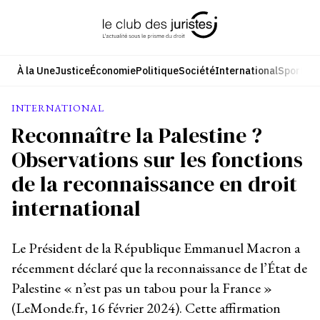
Aller
au
contenu
À la Une
Justice
Économie
Politique
Société
International
Sport
Cul
INTERNATIONAL
Reconnaître la Palestine ?
Observations sur les fonctions
de la reconnaissance en droit
international
Le Président de la République Emmanuel Macron a
récemment déclaré que la reconnaissance de l’État de
Palestine « n’est pas un tabou pour la France »
(LeMonde.fr, 16 février 2024). Cette affirmation