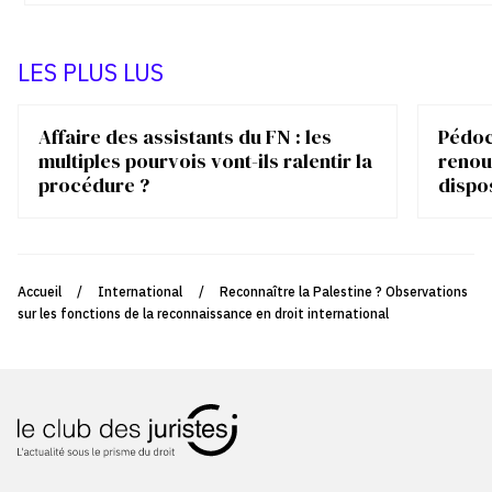
LES PLUS LUS
Affaire des assistants du FN : les
Pédocr
multiples pourvois vont-ils ralentir la
renou
procédure ?
dispo
Accueil
/
International
/
Reconnaître la Palestine ? Observations
sur les fonctions de la reconnaissance en droit international