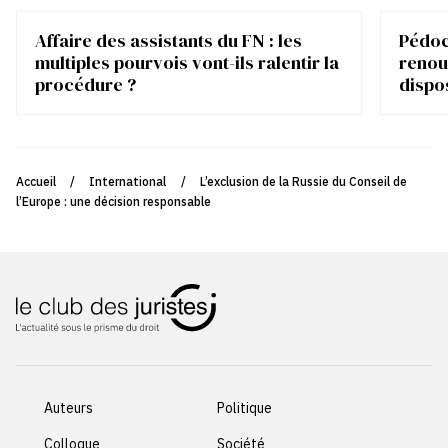
Affaire des assistants du FN : les
Pédocr
multiples pourvois vont-ils ralentir la
renou
procédure ?
dispo
Accueil
/
International
/
L’exclusion de la Russie du Conseil de
l’Europe : une décision responsable
Auteurs
Politique
Colloque
Société