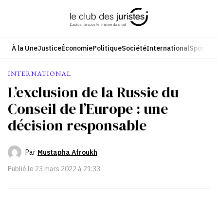
Aller
au
contenu
À la Une
Justice
Économie
Politique
Société
International
Sport
Cul
INTERNATIONAL
L’exclusion de la Russie du
Conseil de l’Europe : une
décision responsable
Par
Mustapha Afroukh
Publié le
23 mars 2022 à 21:33