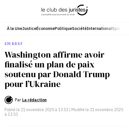
Aller
au
contenu
À la Une
Justice
Économie
Politique
Société
International
Sport
Cul
EN BREF
Washington affirme avoir
finalisé un plan de paix
soutenu par Donald Trump
pour l’Ukraine
Par
La rédaction
Publié le
21 novembre 2025 à 13:53
| Modifié le
21 novembre 2025
à 13:53