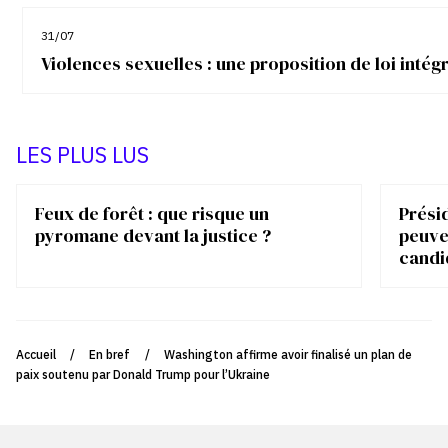
31/07
Violences sexuelles : une proposition de loi inté
LES PLUS LUS
Feux de forêt : que risque un
Présid
pyromane devant la justice ?
peuve
candi
Accueil
/
En bref
/
Washington affirme avoir finalisé un plan de
paix soutenu par Donald Trump pour l’Ukraine