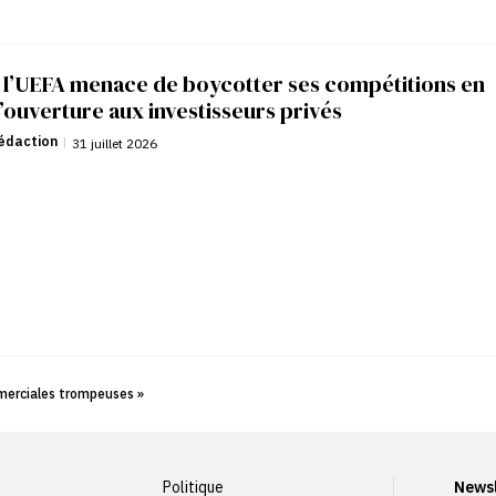
: l’UEFA menace de boycotter ses compétitions en
’ouverture aux investisseurs privés
édaction
|
31 juillet 2026
merciales trompeuses »
Politique
Newsl