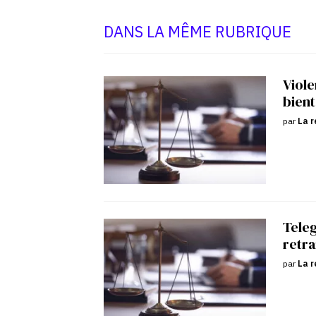
DANS LA MÊME RUBRIQUE
Viole
bient
par
La r
Tele
retra
par
La r