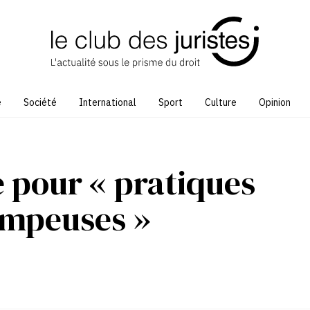
e
Société
International
Sport
Culture
Opinion
 pour « pratiques
ompeuses »
2