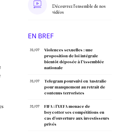
Découvrez l'ensemble de nos
vidéos
EN BREF
Violences sexuelles : une
31/07
proposition de loi intégrale
bientôt déposée à l’Assemblée
e
nationale
e
Telegram poursuivi en Australie
31/07
pour manquement au retrait de
contenus terroristes
es
FIFA : l’UEFA menace de
31/07
boycotter ses compétitions en
cas d’ouverture aux investisseurs
privés