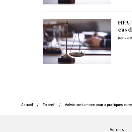
FIFA 
cas d
par
La r
Accueil
/
En bref
/
Volvic condamnée pour « pratiques com
Auteurs