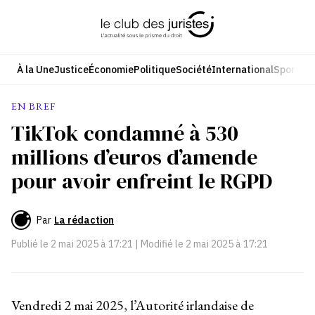
Aller
au
contenu
À la Une
Justice
Économie
Politique
Société
International
Sport
Cul
EN BREF
TikTok condamné à 530
millions d’euros d’amende
pour avoir enfreint le RGPD
Par
La rédaction
Publié le
2 mai 2025 à 17:21
| Modifié le
2 mai 2025 à 17:21
Vendredi 2 mai 2025, l’Autorité irlandaise de