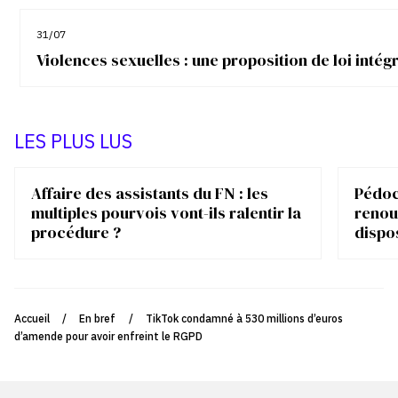
31/07
Violences sexuelles : une proposition de loi inté
LES PLUS LUS
Affaire des assistants du FN : les
Pédocr
multiples pourvois vont-ils ralentir la
renou
procédure ?
dispo
Accueil
/
En bref
/
TikTok condamné à 530 millions d’euros
d’amende pour avoir enfreint le RGPD