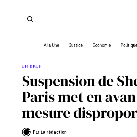
Aller
au
contenu
À la Une
Justice
Économie
Politiqu
EN BREF
Suspension de She
Paris met en avant
mesure dispropor
Par
La rédaction