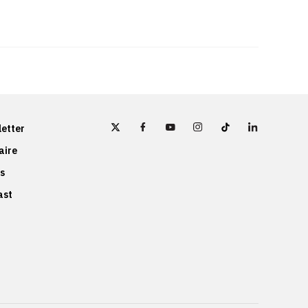
etter
aire
s
ast