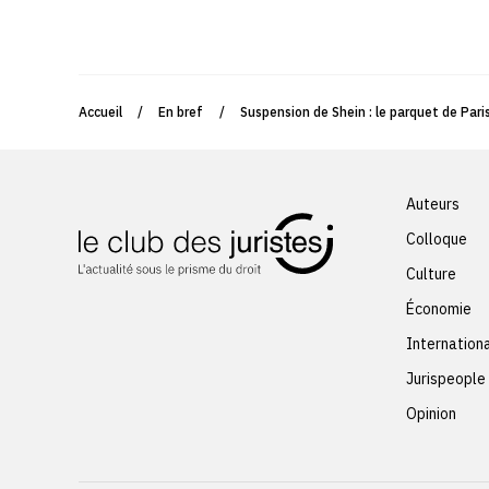
Accueil
/
En bref
/
Suspension de Shein : le parquet de Par
Auteurs
Colloque
Culture
Économie
Internation
Jurispeople
Opinion