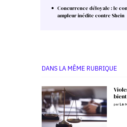
Concurrence déloyale : le com
ampleur inédite contre Shein
DANS LA MÊME RUBRIQUE
Viole
bient
par
La r