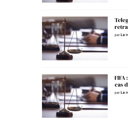
Tele
retra
par
La r
FIFA 
cas d
par
La r