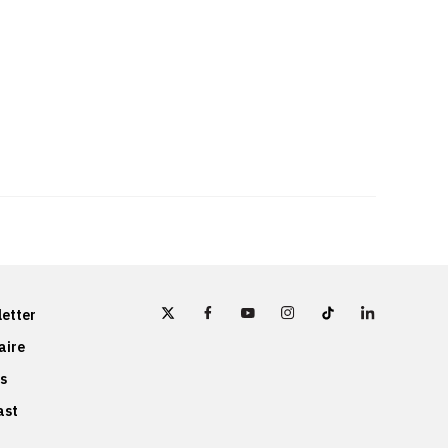
etter
aire
s
ast