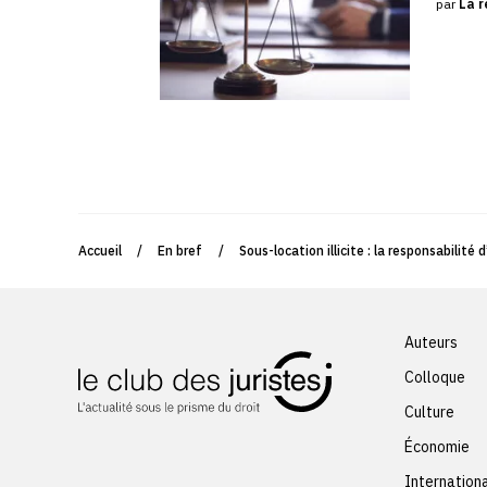
par
La r
Accueil
/
En bref
/
Sous-location illicite : la responsabilit
Auteurs
Colloque
Culture
Économie
Internation