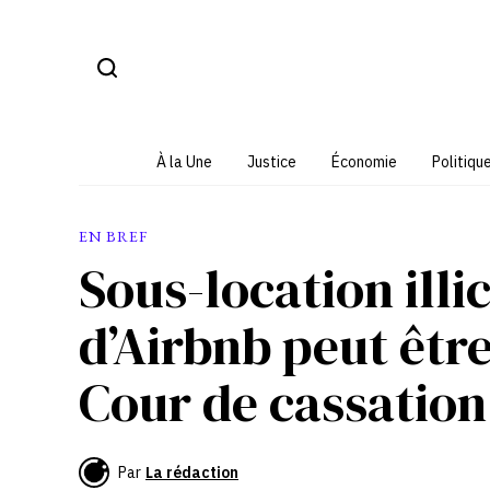
Aller
au
contenu
À la Une
Justice
Économie
Politiqu
EN BREF
Sous-location illic
d’Airbnb peut êtr
Cour de cassation
Par
La rédaction