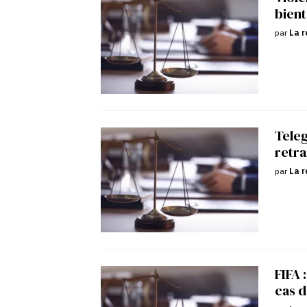
bient
par
La r
Tele
retra
par
La r
FIFA 
cas d