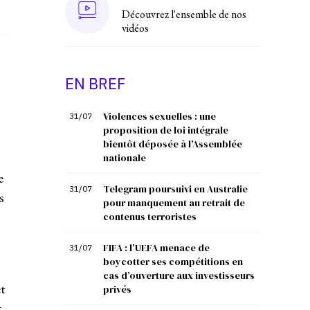
Découvrez l'ensemble de nos
vidéos
EN BREF
Violences sexuelles : une
31/07
proposition de loi intégrale
bientôt déposée à l’Assemblée
nationale
e
Telegram poursuivi en Australie
31/07
s
pour manquement au retrait de
contenus terroristes
FIFA : l’UEFA menace de
31/07
boycotter ses compétitions en
cas d’ouverture aux investisseurs
t
privés
t