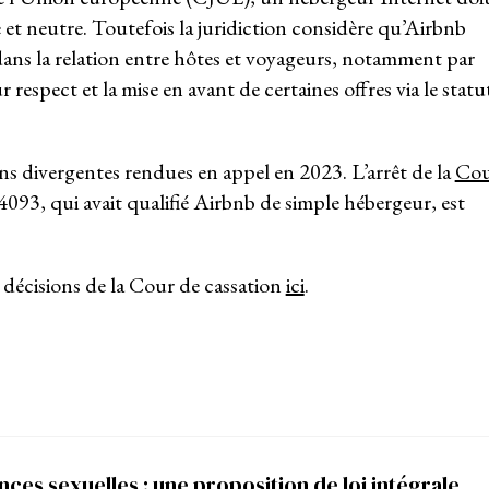
 et neutre. Toutefois la juridiction considère qu’Airbnb
dans la relation entre hôtes et voyageurs, notamment par
r respect et la mise en avant de certaines offres via le statu
ons divergentes rendues en appel en 2023. L’arrêt de la
Co
93, qui avait qualifié Airbnb de simple hébergeur, est
décisions de la Cour de cassation
ici
.
nces sexuelles : une proposition de loi intégrale