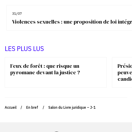
31/07
Violences sexuelles : une proposition de loi inté
LES PLUS LUS
Feux de forêt : que risque un
Présid
pyromane devant la justice ?
peuve
candi
Accueil
/
En bref
/
Salon du Livre juridique – J-1