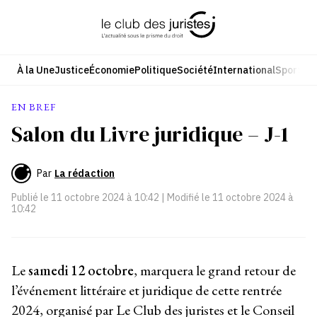
Aller
au
contenu
À la Une
Justice
Économie
Politique
Société
International
Sport
Cul
EN BREF
Salon du Livre juridique – J-1
Par
La rédaction
Publié le
11 octobre 2024 à 10:42
| Modifié le
11 octobre 2024 à
10:42
Le
samedi 12 octobre
, marquera le grand retour de
l’événement littéraire et juridique de cette rentrée
2024, organisé par Le Club des juristes et le Conseil