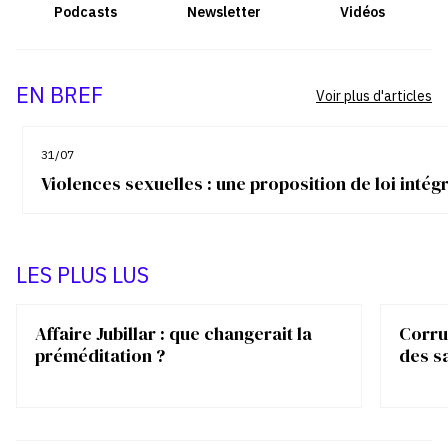
Podcasts
Newsletter
Vidéos
EN BREF
Voir plus d'articles
31/07
Violences sexuelles : une proposition de loi inté
LES PLUS LUS
Affaire Jubillar : que changerait la
Corrup
préméditation ?
des s