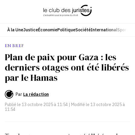
Aller
au
contenu
À la Une
Justice
Économie
Politique
Société
International
Sport
Cul
EN BREF
Plan de paix pour Gaza : les
derniers otages ont été libérés
par le Hamas
Par
La rédaction
Publié le
13 octobre 2025 à 11:54
| Modifié le
13 octobre 2025 à
11:54