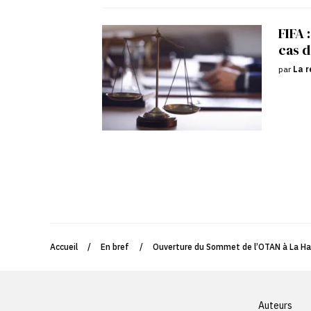
FIFA 
cas d
par
La r
Accueil
/
En bref
/
Ouverture du Sommet de l’OTAN à La H
Auteurs