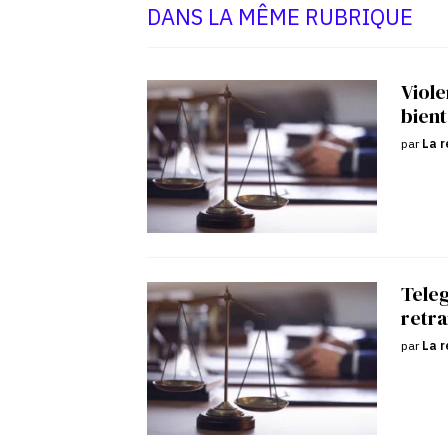
DANS LA MÊME RUBRIQUE
Viole
bient
par
La r
Tele
retra
par
La r