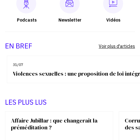
Podcasts
Newsletter
Vidéos
EN BREF
Voir plus d'articles
31/07
Violences sexuelles : une proposition de loi inté
LES PLUS LUS
Affaire Jubillar : que changerait la
Corrup
préméditation ?
des s