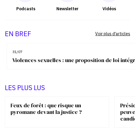
Podcasts
Newsletter
Vidéos
EN BREF
Voir plus d'articles
31/07
Violences sexuelles : une proposition de loi inté
LES PLUS LUS
Feux de forêt : que risque un
Présid
pyromane devant la justice ?
peuve
candi