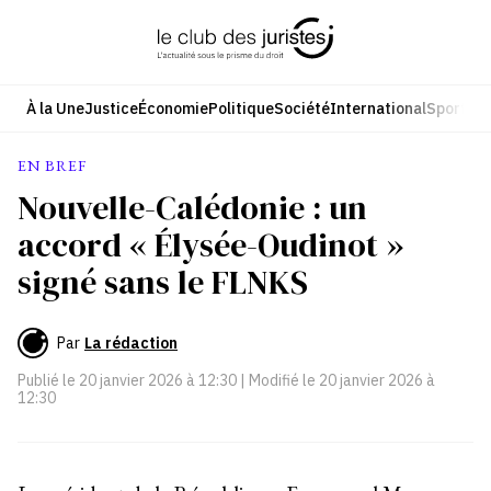
Aller
au
contenu
À la Une
Justice
Économie
Politique
Société
International
Sport
Cul
EN BREF
Nouvelle-Calédonie : un
accord « Élysée-Oudinot »
signé sans le FLNKS
Par
La rédaction
Publié le
20 janvier 2026 à 12:30
| Modifié le
20 janvier 2026 à
12:30