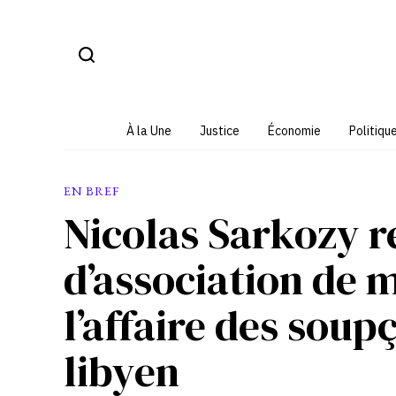
Aller
au
contenu
À la Une
Justice
Économie
Politiqu
EN BREF
Nicolas Sarkozy 
d’association de 
l’affaire des sou
libyen