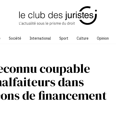
e
Société
International
Sport
Culture
Opinion
reconnu coupable
malfaiteurs dans
pçons de financement