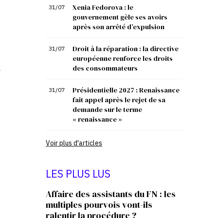
Xenia Fedorova : le
31/07
gouvernement gèle ses avoirs
après son arrêté d’expulsion
Droit à la réparation : la directive
31/07
européenne renforce les droits
q
des consommateurs
Présidentielle 2027 : Renaissance
31/07
fait appel après le rejet de sa
demande sur le terme
« renaissance »
Voir plus d'articles
LES PLUS LUS
Affaire des assistants du FN : les
multiples pourvois vont-ils
ralentir la procédure ?