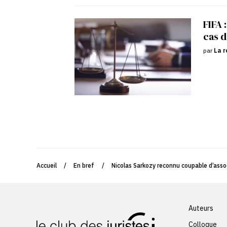
FIFA 
cas d
par
La r
Accueil
/
En bref
/
Nicolas Sarkozy reconnu coupable d’asso
Auteurs
Colloque