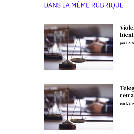
DANS LA MÊME RUBRIQUE
Viole
bient
par
La r
Tele
retra
par
La r