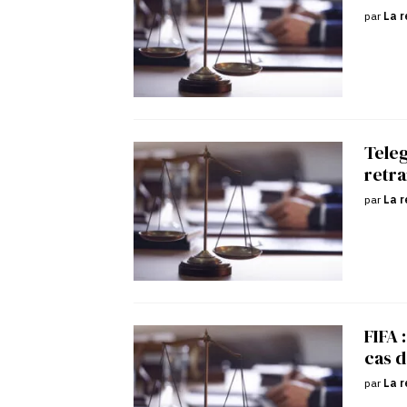
par
La r
Tele
retra
par
La r
FIFA 
cas d
par
La r