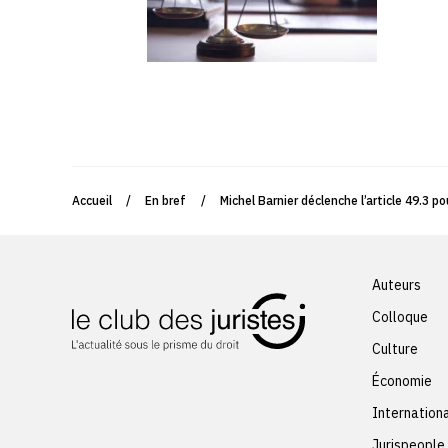
Accueil
/
En bref
/
Michel Barnier déclenche l’article 49.3 p
Auteurs
Colloque
Culture
Économie
Internation
Jurispeople