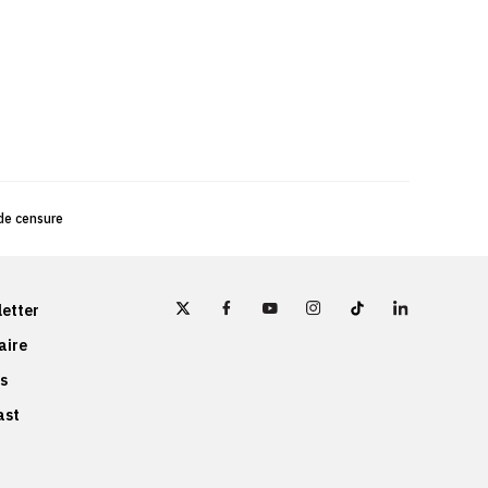
 de censure
etter
aire
s
ast