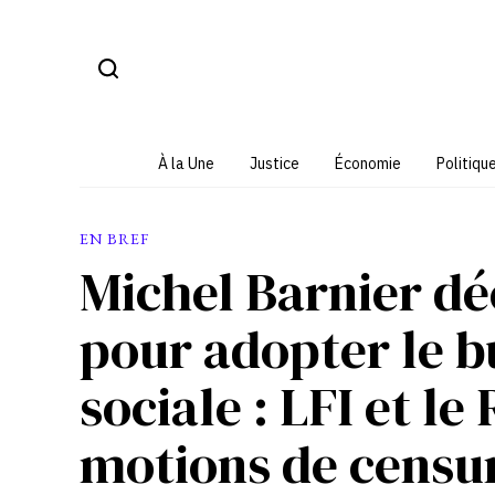
Aller
au
contenu
À la Une
Justice
Économie
Politiqu
EN BREF
Michel Barnier déc
pour adopter le b
sociale : LFI et l
motions de censu