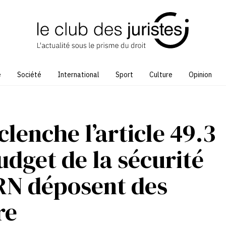
e
Société
International
Sport
Culture
Opinion
lenche l’article 49.3
udget de la sécurité
e RN déposent des
re