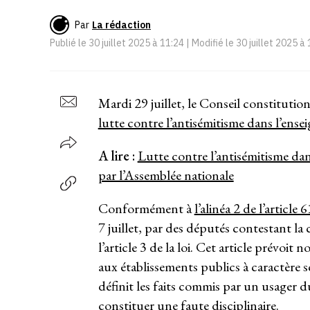
Par
La rédaction
Publié le
30 juillet 2025 à 11:24
| Modifié le
30 juillet 2025 à
Mardi 29 juillet, le Conseil constitutio
lutte contre l’antisémitisme dans l’ens
A lire :
Lutte contre l’antisémitisme dan
par l’Assemblée nationale
Conformément à
l’alinéa 2 de l’article
7 juillet, par des députés contestant la
l’article 3 de la loi. Cet article prévo
aux établissements publics à caractère s
définit les faits commis par un usager d
constituer une faute disciplinaire.