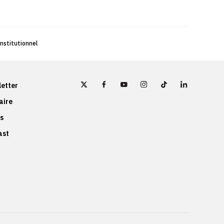
onstitutionnel
etter
aire
s
ast