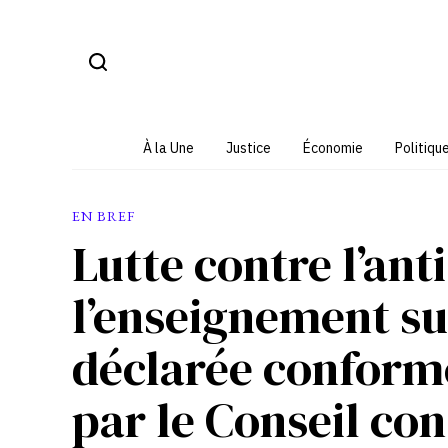
Aller
au
contenu
À la Une
Justice
Économie
Politiqu
EN BREF
Lutte contre l’an
l’enseignement sup
déclarée conforme
par le Conseil co