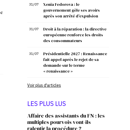
Xenia Fedorova : le
31/07
gouvernement gèle ses avoirs
ce
après son arrêté d’expulsion
Droit à la réparation : la directive
31/07
européenne renforce les droits
des consommateurs
Présidentielle 2027 : Renaissance
31/07
fait appel après le rejet de sa
demande sur le terme
« renaissance »
Voir plus d'articles
LES PLUS LUS
Affaire des assistants du FN : les
multiples pourvois vont-ils
ralentir la procédure ?