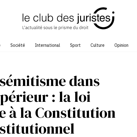
e
Société
International
Sport
Culture
Opinion
tisémitisme dans
érieur : la loi
 à la Constitution
nstitutionnel