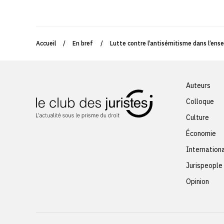
Accueil
/
En bref
/
Lutte contre l’antisémitisme dans l’ense
Auteurs
Colloque
Culture
Économie
Internation
Jurispeople
Opinion