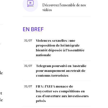
Découvrez l'ensemble de nos
vidéos
EN BREF
Violences sexuelles : une
31/07
.
proposition de loi intégrale
bientôt déposée à l’Assemblée
nationale
Telegram poursuivi en Australie
31/07
pour manquement au retrait de
le
contenus terroristes
FIFA : l’UEFA menace de
31/07
boycotter ses compétitions en
et
cas d’ouverture aux investisseurs
de
privés