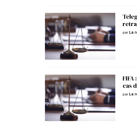
Tele
retra
par
La r
FIFA 
cas d
par
La r