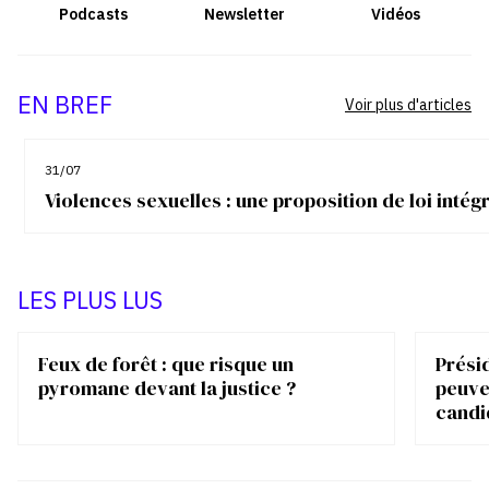
Podcasts
Newsletter
Vidéos
EN BREF
Voir plus d'articles
31/07
Violences sexuelles : une proposition de loi inté
LES PLUS LUS
Feux de forêt : que risque un
Présid
pyromane devant la justice ?
peuve
candi