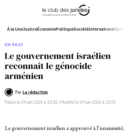
Aller
au
contenu
À la Une
Justice
Économie
Politique
Société
International
Sport
Cul
EN BREF
Le gouvernement israélien
reconnaît le génocide
arménien
Par
La rédaction
Publié le
29 juin 2026 à 10:51
| Modifié le
29 juin 2026 à 10:51
Le gouvernement israélien a approuvé à l’unanimité,