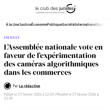
Aller
au
contenu
À la Une
Justice
Économie
Politique
Société
International
Sport
Cul
EN BREF
L’Assemblée nationale vote en
faveur de l’expérimentation
des caméras algorithmiques
dans les commerces
Par
La rédaction
Publié le
17 février 2026 à 12:29
| Modifié le
17 février 2026 à
12:30