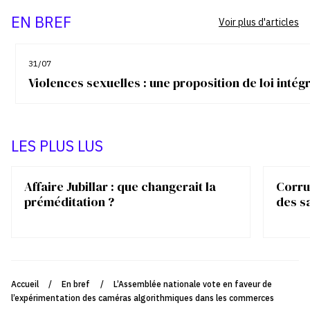
EN BREF
Voir plus d'articles
31/07
Violences sexuelles : une proposition de loi inté
LES PLUS LUS
Affaire Jubillar : que changerait la
Corrup
préméditation ?
des s
Accueil
/
En bref
/
L’Assemblée nationale vote en faveur de
l’expérimentation des caméras algorithmiques dans les commerces