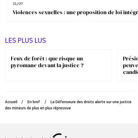
31/07
Violences sexuelles : une proposition de loi inté
LES PLUS LUS
Feux de forêt : que risque un
Présid
pyromane devant la justice ?
peuve
candi
Accueil
/
En bref
/
La Défenseure des droits alerte sur une justice
des mineurs de plus en plus répressive