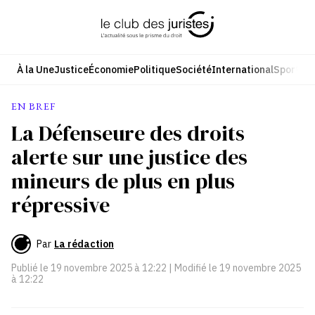
Aller
au
contenu
À la Une
Justice
Économie
Politique
Société
International
Sport
Cul
EN BREF
La Défenseure des droits
alerte sur une justice des
mineurs de plus en plus
répressive
Par
La rédaction
Publié le
19 novembre 2025 à 12:22
| Modifié le
19 novembre 2025
à 12:22