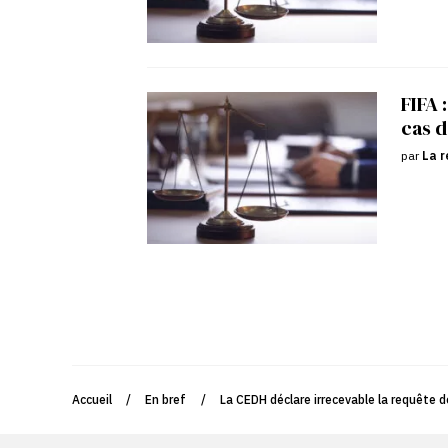
FIFA 
cas d
par
La r
Accueil
/
En bref
/
La CEDH déclare irrecevable la requête 