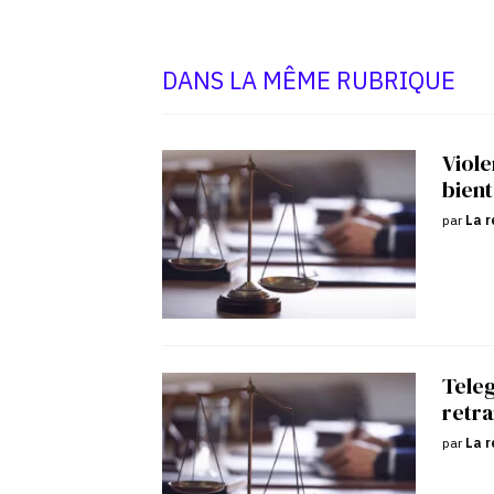
DANS LA MÊME RUBRIQUE
Viole
bient
par
La r
Tele
retra
par
La r