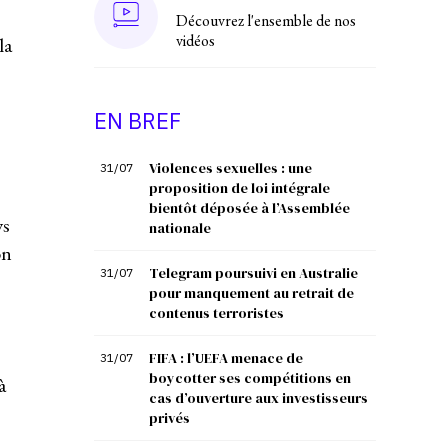
Découvrez l'ensemble de nos
vidéos
la
EN BREF
Violences sexuelles : une
31/07
proposition de loi intégrale
bientôt déposée à l’Assemblée
ws
nationale
on
Telegram poursuivi en Australie
31/07
pour manquement au retrait de
contenus terroristes
FIFA : l’UEFA menace de
31/07
boycotter ses compétitions en
à
cas d’ouverture aux investisseurs
privés