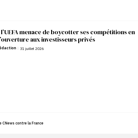
: l’UEFA menace de boycotter ses compétitions en
’ouverture aux investisseurs privés
édaction
|
31 juillet 2026
de CNews contre la France