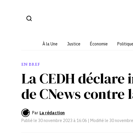
Aller
au
contenu
À la Une
Justice
Économie
Politiqu
EN BREF
La CEDH déclare i
de CNews contre l
Par
La rédaction
Publié le
30 novembre 2023 à 16:06
| Modifié le
30 novembre