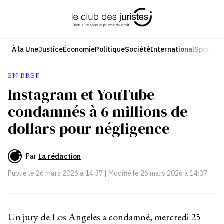
Aller
au
contenu
À la Une
Justice
Économie
Politique
Société
International
Sport
Cul
EN BREF
Instagram et YouTube
condamnés à 6 millions de
dollars pour négligence
Par
La rédaction
Publié le
26 mars 2026 à 14:37
| Modifié le
26 mars 2026 à 14:37
Un jury de Los Angeles a condamné, mercredi 25